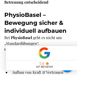
Betreuung entscheidend
PhysioBasel – 
Bewegung sicher & 
individuell aufbauen
Bei 
PhysioBasel
 geht es nicht um 
„Standardübungen“.
👉 Sondern um:
individuelle Analyse
sichere Trainingsgestaltung
gezielte Sturzprävention
Aufbau von Kraft & Vertrauen
👉 Unser Ziel:
Du bleibst 
selbstständig, aktiv und sicher im 
Alltag
Fazit: Bewegung ist 