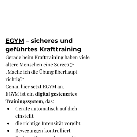
EGYM
 – sicheres und 
geführtes Krafttraining
Gerade beim Krafttraining haben viele 
ältere Menschen eine Sorge:👉 
„Mache ich die Übung überhaupt 
richtig?“
Genau hier setzt EGYM an.
EGYM ist ein 
digital gesteuertes 
Trainingssystem
, das:
Geräte automatisch auf dich 
einstellt
die richtige Intensität vorgibt
Bewegungen kontrolliert