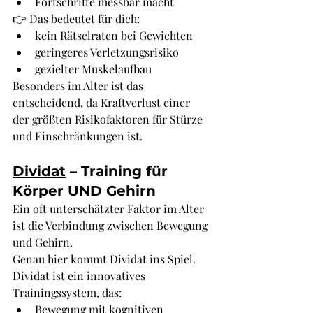
Fortschritte messbar macht
👉 Das bedeutet für dich:
kein Rätselraten bei Gewichten
geringeres Verletzungsrisiko
gezielter Muskelaufbau
Besonders im Alter ist das 
entscheidend, da Kraftverlust einer 
der größten Risikofaktoren für Stürze 
und Einschränkungen ist.
Dividat
 – Training für 
Körper UND Gehirn
Ein oft unterschätzter Faktor im Alter 
ist die Verbindung zwischen Bewegung 
und Gehirn.
Genau hier kommt Dividat ins Spiel.
Dividat ist ein innovatives 
Trainingssystem, das:
Bewegung mit kognitiven 