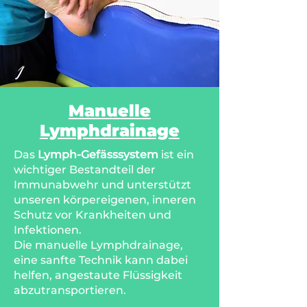
Manuelle
Lymphdrainage
Das
Lymph-Gefässsystem
ist ein
wichtiger Bestandteil der
Immunabwehr und unterstützt
unseren körpereigenen, inneren
Schutz vor Krankheiten und
Infektionen.
Die manuelle Lymphdrainage,
eine sanfte Technik kann dabei
helfen, angestaute Flüssigkeit
abzutransportieren.