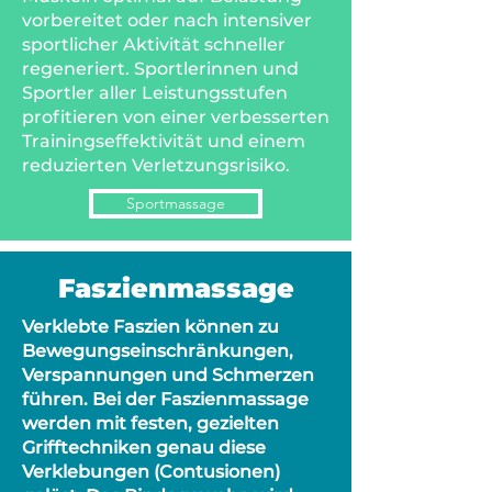
vorbereitet oder nach intensiver
sportlicher Aktivität schneller
regeneriert. Sportlerinnen und
Sportler aller Leistungsstufen
profitieren von einer verbesserten
Trainingseffektivität und einem
reduzierten Verletzungsrisiko.
Sportmassage
Faszienmassage
Verklebte Faszien können zu
Bewegungseinschränkungen,
Verspannungen und Schmerzen
führen. Bei der Faszienmassage
werden mit festen, gezielten
Grifftechniken genau diese
Verklebungen (Contusionen)