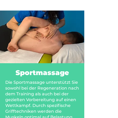
Sportmassage
Die Sportmassage unterstützt Sie
sowohl bei der Regeneration nach
dem Training als auch bei der
gezielten Vorbereitung auf einen
Wettkampf. Durch spezifische
Grifftechniken werden die
Muskeln optimal auf Belastung