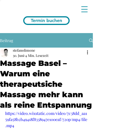
Termin buchen
Beitrag
stefanolimone
30. Juni
4 Min. Lesezeit
Massage Basel –
Warum eine
therapeutsiche
Massage mehr kann
als reine Entspannung
https://video.wixstatic.com/video/7c38dd_aa1
59fa58b2b49418f8338947e100eaf/720p/mp4/file
.mp4