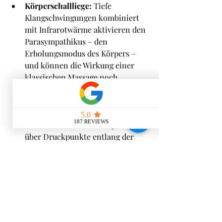
Körperschallliege:
 Tiefe 
Klangschwingungen kombiniert 
mit Infrarotwärme aktivieren den 
Parasympathikus – den 
Erholungsmodus des Körpers – 
und können die Wirkung einer 
klassischen Massage noch 
vertiefen.
Shiatsu Basel:
 Die japanische 
Form der Körperarbeit, 
Shiatsu
, 
arbeitet ähnlich wie Akupressur 
über Druckpunkte entlang der 
Meridiane und eignet sich 
hervorragend zur Ergänzung 
einer medizinischen Massage.
IHHT – Höhentherapie:
 Die 
IHHT-Therapie
 unterstützt die 
zelluläre Regeneration und kann 
besonders bei chronischer 