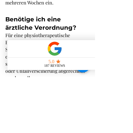
mehreren Wochen ein.
Benötige ich eine 
ärztliche Verordnung?
Für eine physiotherapeutische 
Behandlung – und damit auch für die 
Stosswellentherapie – ist in der Regel 
eine ärztliche Verordnung notwendig, 
sofern die Kosten mit Ihrer Grund- 
oder Unfallversciherung abgerechnet 
werden sollen.
Fazit: Nachhaltige 
Schmerztherapie – ganz 
ohne Zusatzkosten
Stosswellentherapie kann bei vielen 
chronischen oder hartnäckigen 
Beschwerden zu nachhaltiger 