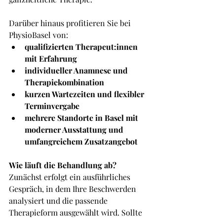
Darüber hinaus profitieren Sie bei 
PhysioBasel von:
qualifizierten Therapeut:innen 
mit Erfahrung
individueller Anamnese und 
Therapiekombination
kurzen Wartezeiten und flexibler 
Terminvergabe
mehrere Standorte in Basel mit 
moderner Ausstattung und 
umfangreichem Zusatzangebot
Wie läuft die Behandlung ab?
Zunächst erfolgt ein ausführliches 
Gespräch, in dem Ihre Beschwerden 
analysiert und die passende 
Therapieform ausgewählt wird. Sollte 