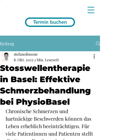
Termin buchen
Beitrag
stefanolimone
8. Okt. 2025
3 Min. Lesezeit
Stosswellentherapie
in Basel: Effektive
Schmerzbehandlung
bei PhysioBasel
Chronische Schmerzen und 
hartnäckige Beschwerden können das 
Leben erheblich beeinträchtigen. Für 
viele Patientinnen und Patienten stellt 