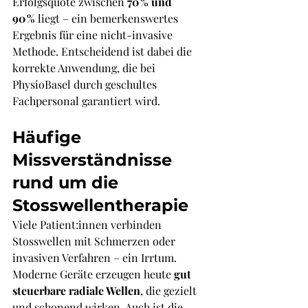
Erfolgsquote zwischen 
70 % und 
90 %
 liegt – ein bemerkenswertes 
Ergebnis für eine nicht-invasive 
Methode. Entscheidend ist dabei die 
korrekte Anwendung, die bei 
PhysioBasel durch geschultes 
Fachpersonal garantiert wird.
Häufige 
Missverständnisse 
rund um die 
Stosswellentherapie
Viele Patient:innen verbinden 
Stosswellen mit Schmerzen oder 
invasiven Verfahren – ein Irrtum. 
Moderne Geräte erzeugen heute 
gut 
steuerbare radiale Wellen
, die gezielt 
und schonend wirken. Auch ist die 