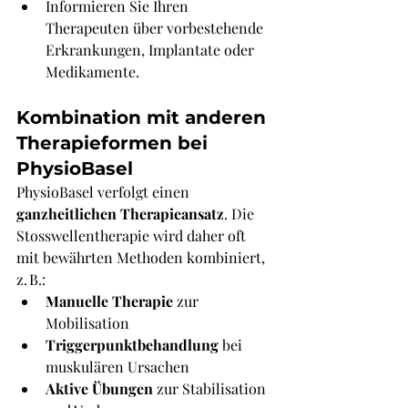
Γ
Informieren Sie Ihren 
Therapeuten über vorbestehende 
Erkrankungen, Implantate oder 
Medikamente.
Kombination mit anderen 
Therapieformen bei 
PhysioBasel
PhysioBasel verfolgt einen 
ganzheitlichen Therapieansatz
. Die 
Stosswellentherapie wird daher oft 
mit bewährten Methoden kombiniert, 
z. B.:
Manuelle Therapie
 zur 
Mobilisation
Triggerpunktbehandlung
 bei 
muskulären Ursachen
Aktive Übungen
 zur Stabilisation 