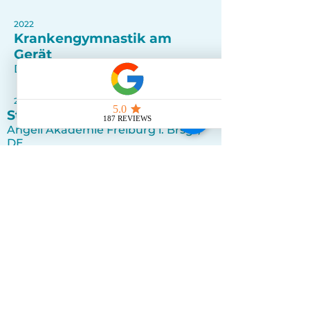
2022
Krankengymnastik am
Gerät
DHBW Lörrach / DE
2021
Staatsexamen Physiotherapie
Angell Akademie Freiburg i. Brsg. /
DE
2021
Manuelle Lymphdrainage
nach Földi
Földi Akademie Freiburg i. Brsg. /
DE
Sprachen
Deutsch