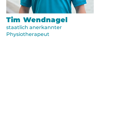
Tim Wendnagel
staatlich anerkannter
Physiotherapeut
„Wer nicht jeden Tag etwas für
seine Gesundheit aufbringt,
muss eines Tages
sehr viel Zeit für die Krankheit
opfern.“
(Sebastian Kneipp)