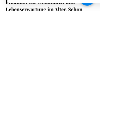
Prädiktor für Gesundheit und 
Lebenserwartung im Alter. Schon 
kleine Verbesserungen durch 
Training wirken sich messbar auf die 
Lebensqualität aus.
 (JAMA 2011, Studie 
zu Gait Speed and Survival in Older 
Adults)
Für wen ist Medical 
Fitness geeignet?
Für alle, die gesund altern und dabei 
so lange wie möglich selbstständig 
bleiben möchten – egal ob Sie bisher 
wenig trainiert haben oder nach einer 
Krankheit oder Operation wieder 
einsteigen. Medical Fitness bei 
PhysioBasel ist kein Sport für 