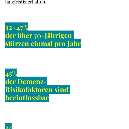
langfristig erhalten.
32–47%
der über 70-Jährigen 
stürzen einmal pro Jahr
45%
der Demenz-
Risikofaktoren sind 
beeinflussbar
3×