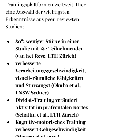
Trainingsplattformen weltweit. Hier 
eine Auswahl der wichtigsten 
Erkenntnisse aus peer-reviewten 
Studien:
80% weniger Stürze in einer 
Studie mit 182 Teilnehmenden 
(van het Reve, ETH Zürich)
verbesserte 
Verarbeitungsgeschwindigkeit, 
visuell-räumliche Fähigkeiten 
und Sturzangst (Okubo et al., 
UNSW Sydney)
Dividat-Training verändert 
Aktivität im präfrontalen Kortex 
(Schättin et al., ETH Zürich)
Kognitiv-motorisches Training 
verbessert Gehgeschwindigkeit 
(Moreau et al. 2022)