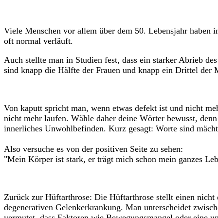
Viele Menschen vor allem über dem 50. Lebensjahr haben im
oft normal verläuft.
Auch stellte man in Studien fest, dass ein starker Abrieb 
sind knapp die Hälfte der Frauen und knapp ein Drittel der
Von kaputt spricht man, wenn etwas defekt ist und nicht meh
nicht mehr laufen. Wähle daher deine Wörter bewusst, denn 
innerliches Unwohlbefinden. Kurz gesagt: Worte sind mächt
Also versuche es von der positiven Seite zu sehen:
"Mein Körper ist stark, er trägt mich schon mein ganzes Le
Zurück zur Hüftarthrose: Die Hüftarthrose stellt einen nicht
degenerativen Gelenkerkrankung. Man unterscheidet zwische
vermutet, dass Faktoren wie Bewegungsmangel oder eine unp