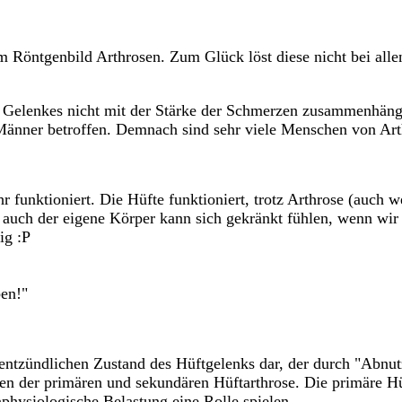
 Röntgenbild Arthrosen. Zum Glück löst diese nicht bei all
des Gelenkes nicht mit der Stärke der Schmerzen zusammenhän
 Männer betroffen. Demnach sind sehr viele Menschen von Art
r funktioniert. Die Hüfte funktioniert, trotz Arthrose (auch 
auch der eigene Körper kann sich gekränkt fühlen, wenn wir s
ig :P
ben!"
 entzündlichen Zustand des Hüftgelenks dar, der durch "Abnutz
n der primären und sekundären Hüftarthrose. Die primäre Hü
hysiologische Belastung eine Rolle spielen.