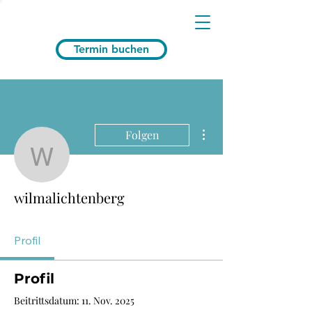
Termin buchen
Weitere Optionen
Folgen
wilmalichtenberg
wilmalichtenberg
Profil
Profil
Beitrittsdatum: 11. Nov. 2025