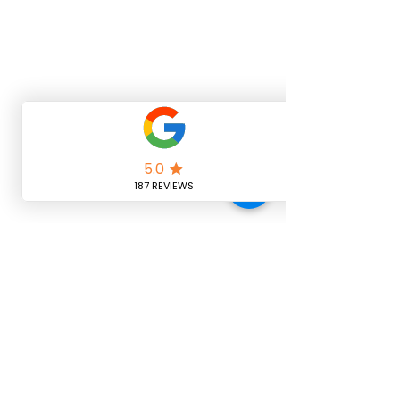
KONTAKT ZUR
PHYSIOTHERAPIE & OSTEOPATHIE-
PRAXIS IN BASEL UND OBERWIL
Physiotherapie,
Osteopathie Basel
,
Massage Basel
,
Medical Fitness Basel
info@physio-basel.ch
061 536 06 99
Oetlingerstrasse 2
4057 Basel-CH
ÖFFNUNGSZEITEN
Mo – Fr
07:0
0 – 21:00 Uhr
Samstag 08:00 - 17:00
Uhr