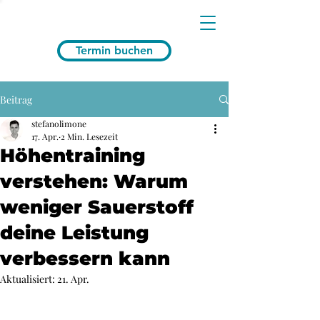
Termin buchen
Beitrag
stefanolimone
17. Apr.
2 Min. Lesezeit
Höhentraining
verstehen: Warum
weniger Sauerstoff
deine Leistung
verbessern kann
Aktualisiert:
21. Apr.