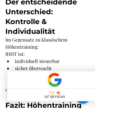
Der entscheidende 
Unterschied: 
Kontrolle & 
Individualität
Im Gegensatz zu klassischem 
Höhentraining:
IHHT ist:
individuell steuerbar
sicher überwacht
alltagstauglich
gezielt einsetzbar
und genau das macht es so wertvoll
Fazit: Höhentraining 
neu gedacht
Höhentraining funktioniert – aber 
nicht für jeden und nicht immer 