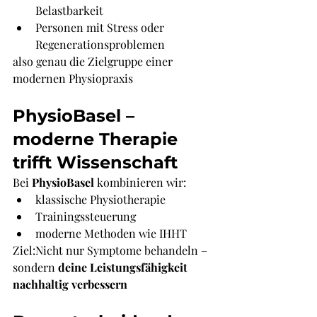
Belastbarkeit
Personen mit Stress oder 
Regenerationsproblemen
also genau die Zielgruppe einer 
modernen Physiopraxis
PhysioBasel – 
moderne Therapie 
trifft Wissenschaft
Bei 
PhysioBasel
 kombinieren wir:
klassische Physiotherapie
Trainingssteuerung
moderne Methoden wie IHHT
Ziel:Nicht nur Symptome behandeln – 
sondern 
deine Leistungsfähigkeit 
nachhaltig verbessern